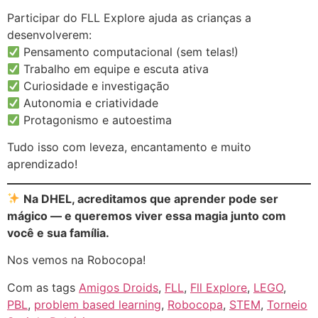
Participar do FLL Explore ajuda as crianças a
desenvolverem:
Pensamento computacional (sem telas!)
Trabalho em equipe e escuta ativa
Curiosidade e investigação
Autonomia e criatividade
Protagonismo e autoestima
Tudo isso com leveza, encantamento e muito
aprendizado!
Na DHEL, acreditamos que aprender pode ser
mágico — e queremos viver essa magia junto com
você e sua família.
Nos vemos na Robocopa!
Com as tags
Amigos Droids
,
FLL
,
Fll Explore
,
LEGO
,
PBL
,
problem based learning
,
Robocopa
,
STEM
,
Torneio