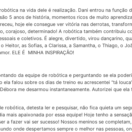
 robótica na vida dele é realização. Dani entrou na função 
 são 5 anos de história, momentos ricos de muito aprendiz
u, hoje ele consegue ver vitória nas derrotas, transforma
ado, corajoso, determinado! A robótica também contribuiu 
soais e coletivos. É alegre, divertido, virou dançarino, q
o Heitor, as Sofias, a Clarissa, a Samantha, o Thiago, o Jo
 amor. ELE É MINHA INSPIRAÇÃO!
ando da equipe de robótica e perguntando se ela poderia 
 ela falou sobre os dias de treino eu acrescentei “tá lou
 Débora me desarmou instantaneamente. Autorizei que ela f
e robótica, detesta ler e pesquisar, não fica quieta um se
ia mais apaixonada por essa equipe! Hoje tenho a sensaçã
ser a fazer vai ser sucesso! Nossos meninos se completam
 mundo onde despertamos sempre o melhor nas pessoas, o