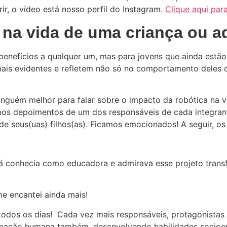
ir, o vídeo está nosso perfil do Instagram.
Clique aqui par
 na vida de uma criança ou a
 benefícios a qualquer um, mas para jovens que ainda estã
mais evidentes e refletem não só no comportamento dele
ninguém melhor para falar sobre o impacto da robótica na
emos depoimentos de um dos responsáveis de cada integran
a de seus(uas) filhos(as). Ficamos emocionados! A seguir, 
 Já conhecia como educadora e admirava esse projeto tran
e encantei ainda mais!
 todos os dias! Cada vez mais responsáveis, protagonistas
ormação humana também, desenvolvendo habilidades socio