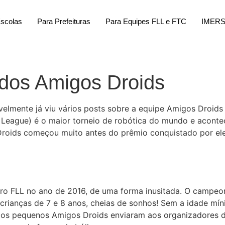
Escolas
Para Prefeituras
Para Equipes FLL e FTC
IMER
 dos Amigos Droids
elmente já viu vários posts sobre a equipe Amigos Droid
League) é o maior torneio de robótica do mundo e aconte
 Droids começou muito antes do prêmio conquistado por ele
iro FLL no ano de 2016, de uma forma inusitada. O campe
 crianças de 7 e 8 anos, cheias de sonhos! Sem a idade mí
 os pequenos Amigos Droids enviaram aos organizadores do