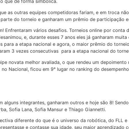
o que de forma simbólica.
que as outras equipes competidoras fariam, e em troca não
m parte do torneio e ganharam um prêmio de participação e
m! Enfrentaram vários desafios. Torneios online por conta
sanimou, e, durante esses 7 anos eles já ganharam muita 
s para a etapa nacional e agora, o maior prêmio do tornei
icaram 3 vezes consecutivas para a etapa nacional do torne
uipe novata melhor avaliada, o que rendeu um depoimento 
no Nacional, ficou em 9° lugar no ranking do desempenho
alguns integrantes, ganharam outros e hoje são 8! Sendo e
ba, Sofia Lana, Sofia Mansur e Thiago Giannetti.
iva diferente do que é o universo da robótica, do FLL e 
resentasse e contasse sua idade, seu maior aprendizado 