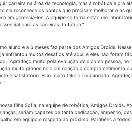
guir carreira na área da tecnologia, mas a robótica é pra 
 onde ela reconhece os pontos que precisam melhorar e os q
osa em gerenciá-los. A equipe se torna então um laboratór
ssencial para as carreiras do futuro.”
omo aluno e a 6 meses faz parte dos Amigos Droids. Nesse 
já enfrentou muitos desafios até aqui, e eles não foram fá
endo. Agradeço muito pela evolução dele como pessoa, no 
ção muito grande nele em relação a comprometimento e dis
tante e satisfatório. Fico muito feliz e emocionada. Agrad
o.”
ossa filha Sofia, na equipe de robótica, Amigos Droids. 
 crianças, seriam capazes de tanta dedicação, empenho, de
trabalho em equipe e respeito ao próximo. Parabéns a todos.