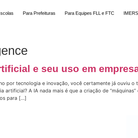
Escolas
Para Prefeituras
Para Equipes FLL e FTC
IMER
igence
rtificial e seu uso em empres
por tecnologia e inovação, você certamente já ouviu o term
cia artificial? A IA nada mais é que a criação de “máquinas
os para […]