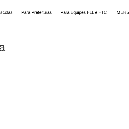
Escolas
Para Prefeituras
Para Equipes FLL e FTC
IMER
a